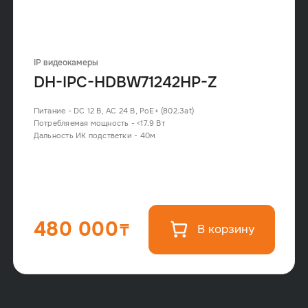
IP видеокамеры
DH-IPC-HDBW71242HP-Z
Питание - DC 12 В, AC 24 В, PoE+ (802.3at)
Потребляемая мощность - <17.9 Вт
Дальность ИК подстветки - 40м
480 000
В корзину