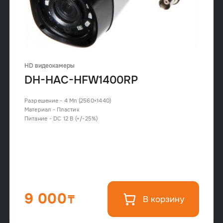
HD видеокамеры
DH-HAC-HFW1400RP
Разрешение - 4 Mп (2560×1440)
Материал - Пластик
Питание - DC 12 В (+/-25%)
9 000
В корзину