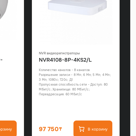
NVR видеорегистраторы
-
NVR4108-8P-4KS2/L
Количество каналов - 8 каналов
Разрешение записи - 8 Мп; 6 Мп; 5 Мп; 4 Мп;
3 Мп; 1080с; 720с; Д1
Пропускная способность сети - Доступ: 80
Мбит/с; Хранилище: 80 Мбит/с;
Переадресация: 60 Мбит/с
97 750
орзину
В корзину