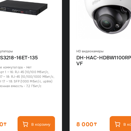
утаторы
HD видеокамеры
S3218-16ET-135
DH-HAC-HDBW1100RP
VF
е коммутатора - Нет
рт 1 ~ 16: RJ-45 (10/100 Мбит/с,
17 ~ 18: RJ-45 (10/100/1000 Мбит/с,
рт 17 ~ 18: SFP (1000 Мбит/с, uplink)
онная емкость - 7.2 Гбит/с
50
8 000
В корзину
В к