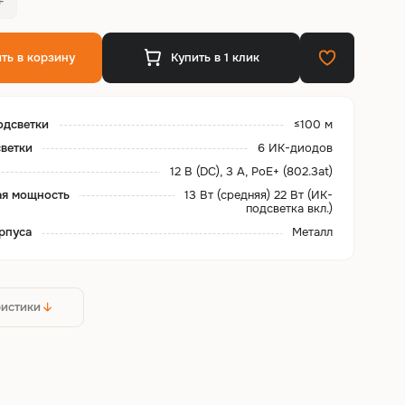
ть в корзину
Купить в 1 клик
одсветки
≤100 м
ветки
6 ИК-диодов
12 В (DC), 3 А, PoE+ (802.3at)
ая мощность
13 Вт (средняя) 22 Вт (ИК-
подсветка вкл.)
рпуса
Металл
ристики