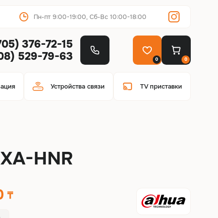
Пн-пт 9:00-19:00, Сб-Вс 10:00-18:00
705) 376-72-15
708) 529-79-63
0
0
зация
Устройства связи
TV приставки
5XA-HNR
0