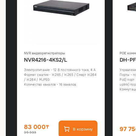
NVR видеорегистраторы
POE комм
NVR4216-4KS2/L
DH-PF
Электропитание - 12 В постоянного тока, 4 А
Управлени
Формат сжатия - H.265 / H.265 / Смарт H.264
Порты - по
/ H.264 / MJPEG
PoE) порт 
Количество каналов - 16 каналов
uplink) по
Коммутаци
83 000
97 7
В корзину
95 393