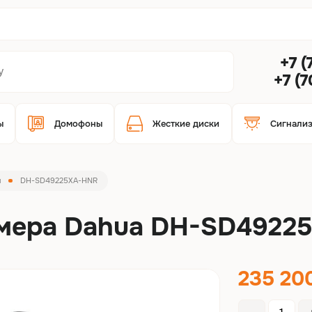
+7 (
+7 (
ы
Домофоны
Жесткие диски
Сигнали
ы
DH-SD49225XA-HNR
амера Dahua DH-SD4922
235 20