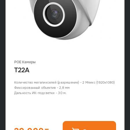
POE Камеры
T22A
Количество мегапикселей (разрешение) - 2 Мпикс (1920x1080)
Фиксированный объектив - 2,8 мм
Дальность ИК-подсветки - 30 м.