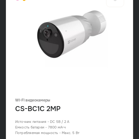
WI-FI видеокамеры
CS-BC1C 2MP
Источник питания - DC 5В / 2 А
Емкость батареи - 7800 мА•ч
Потребляемая мощность - Макс. 5 Вт