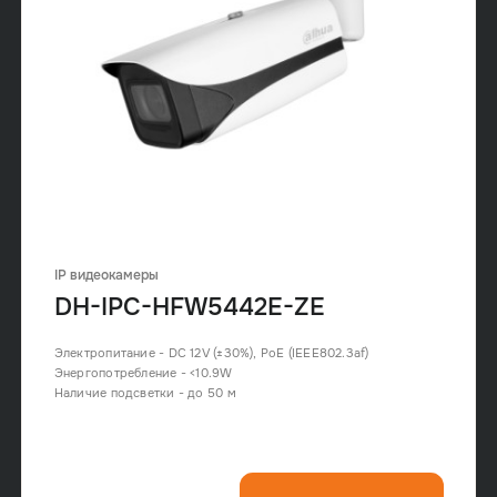
IP видеокамеры
DH-IPC-HFW5442E-ZE
Электропитание - DC 12V (±30%), PoE (IEEE802.3af)
Энергопотребление - <10.9W
Наличие подсветки - до 50 м