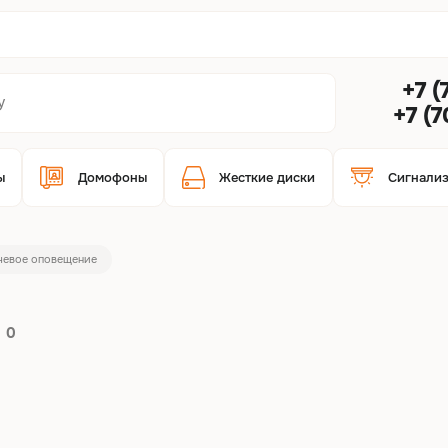
+7 (
+7 (
ы
Домофоны
Жесткие диски
Сигнали
чевое оповещение
е
0