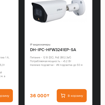
IP видеокамеры
DH-IPC-HFW3241EP-SA
ока 1 А,
Питание - 12 В (DC), PoE (802.3af)
Потребляемая мощность - ≤5.2 Вт
5,31
Наличие подсветки - ИК подсветка до 50 м
ый
м. в
36 000
орзину
В корзину