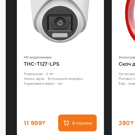
HD видеокамеры
Аксессуа
THC-T127-LPS
Скоч 
Разрешение - 2 мп
На прозра
,
Запись звука - Встроенный микрофон
Матовое п
x
Кодирование видео - нет
Вид - уни
11 999
280
В корзину