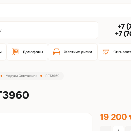
+7 (
+7 (
ы
Домофоны
Жесткие диски
Сигнали
Модули Оптические
PFT3960
T3960
19 200