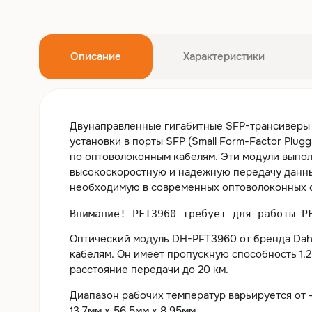
Описание
Характеристики
Двунаправленные гигабитные SFP-трансиверы д
установки в порты SFP (Small Form-Factor Plug
по оптоволоконным кабелям. Эти модули выпо
высокоскоростную и надежную передачу данных 
необходимую в современных оптоволоконных с
Внимание! PFT3960 требует для работы P
Оптический модуль DH-PFT3960 от бренда Dah
кабелям. Он имеет пропускную способность 1.2
расстояние передачи до 20 км.
Диапазон рабочих температур варьируется от -
13,7мм x 56,5мм x 8,95мм.