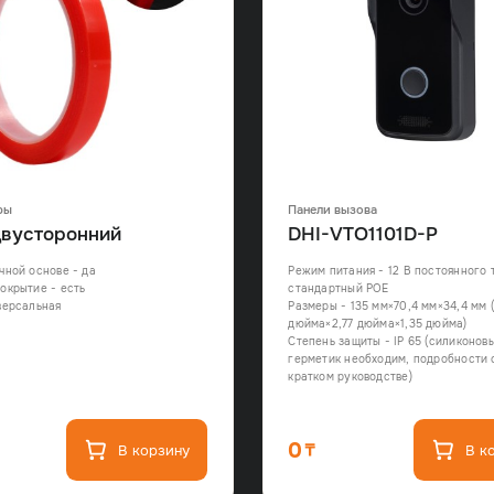
ры
Панели вызова
двусторонний
DHI-VTO1101D-P
чной основе - да
Режим питания - 12 В постоянного т
окрытие - есть
стандартный POE
версальная
Размеры - 135 мм×70,4 мм×34,4 мм (
дюйма×2,77 дюйма×1,35 дюйма)
Степень защиты - IP 65 (силиконов
герметик необходим, подробности с
кратком руководстве)
0
В корзину
В к