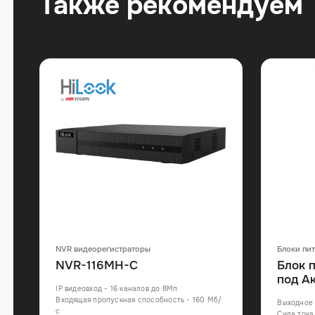
Также рекомендуем
NVR видеорегистраторы
Блоки пи
NVR-116MH-C
Блок 
под А
а
IP видеовход - 16 каналов до 8Мп
Входящая пропускная способность - 160 Мб/
Выходное 
с
Сила тока