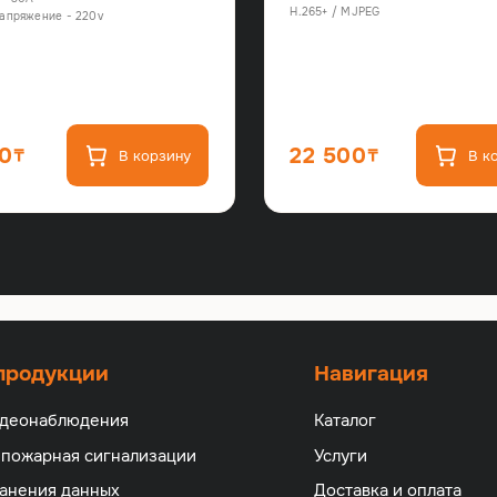
H.265+ / MJPEG
апряжение - 220v
00
22 500
В корзину
В к
 продукции
Навигация
идеонаблюдения
Каталог
 пожарная сигнализации
Услуги
анения данных
Доставка и оплата