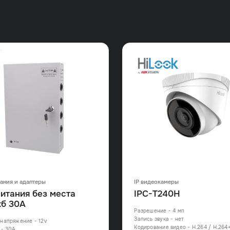
тания и адаптеры
IP видеокамеры
питания без места
IPC-T240H
кб 30А
Разрешение - 4 мп
Запись звука - нет
напряжение - 12v
Кодирование видео - H.264 / H.264+
 - 30А