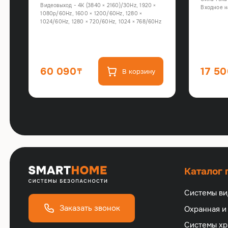
Видеовыход - 4K (3840 × 2160)/30Hz, 1920 ×
Входное н
1080p/60Hz, 1600 × 1200/60Hz, 1280 ×
1024/60Hz, 1280 × 720/60Hz, 1024 × 768/60Hz
60 090
17 5
В корзину
Каталог
Системы в
Заказать звонок
Охранная и
Cистемы хр