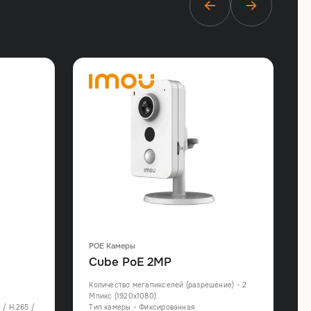
POE Камеры
Cube PoE 2MP
Количество мегапикселей (разрешение) - 2
Мпикс (1920x1080)
 / H.265 /
Тип камеры - Фиксированная