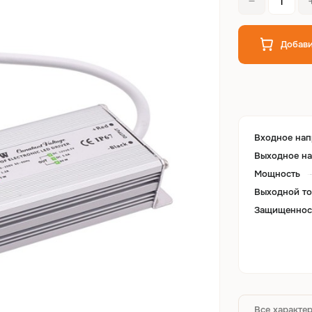
Добави
Входное на
Выходное н
Мощность
Выходной то
Защищеннос
Все характе