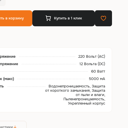
ть в корзину
Купить в 1 клик
пряжение
220 Вольт (AC)
апряжение
12 Вольта (DC)
60 Ватт
к (макс)
5000 мА
ть
Водонепроницаемость, Защита
от короткого замыкания, Защита
от пыли и влаги,
Пыленепроницаемость,
Укрепленный корпус
ристики