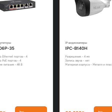
утаторы
IP видеокамеры
06P-35
IPC-B140H
о Ethernet портов - 4
Разрешение - 4 мп
о PoE портов - 4
Запись звука - нет
е питания - 48 В
Материал корпуса - Металл и плас