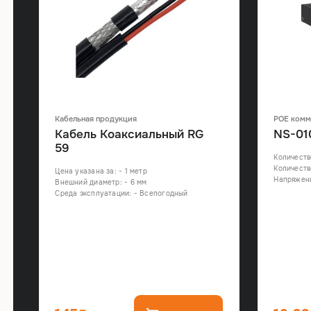
Кабельная продукция
POE комм
Кабель Коаксиальный RG
NS-01
59
Количеств
Количеств
Цена указана за: - 1 метр
Напряжени
Внешний диаметр: - 6 мм
Среда эксплуатации: - Всепогодный