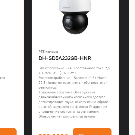
PTZ камеры
DH-SD5A232GB-HNR
Электропитание - 24 В постоянного тока, 2,5
А ± 25% PoE+ (802,3 ат.)
тик
Энергопотребление - Базовая: 10 Вт Макс.:
22 Вт (включен осветитель + обогреватель +
вентилятор)
Тревожное событие - Обнаружение
движения/несанкционированного доступа;
детектирование звука; обнаружение обрыва
сети; обнаружение конфликтов IP-адресов;
определение состояния карты памяти;
Обнаружение пространства памяти