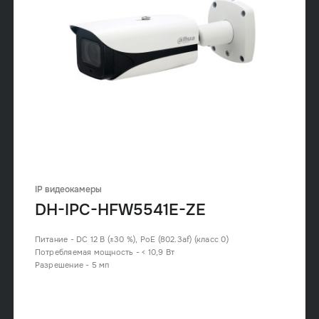
IP видеокамеры
DH-IPC-HFW5541E-ZE
Питание - DC 12 В (±30 %), PoE (802.3af) (класс 0)
Потребляемая мощность - < 10,9 Вт
Разрешение - 5 мп