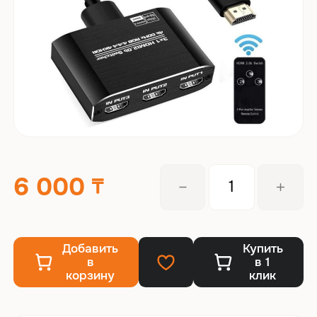
6 000
Добавить
Купить
в
в 1
корзину
клик