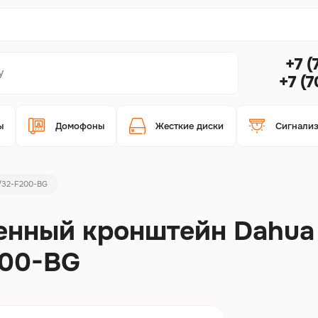
+7 (
+7 (
ы
Домофоны
Жесткие диски
Сигнали
/32-F200-BG
енный кронштейн Dahua
200-BG