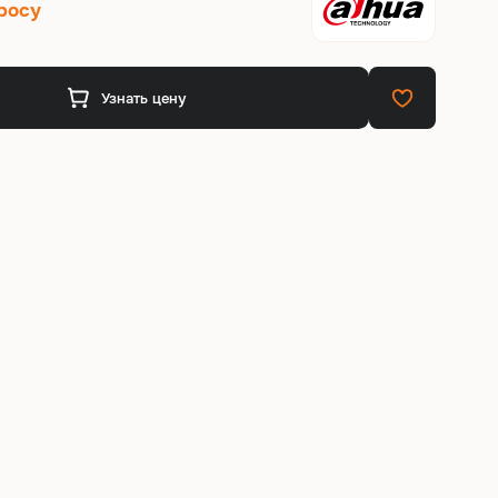
росу
Узнать цену