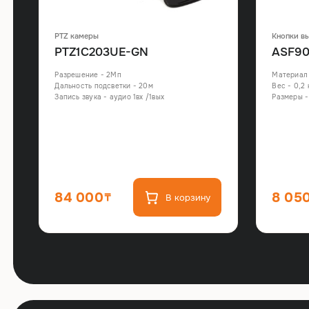
PTZ камеры
Кнопки в
PTZ1C203UE-GN
ASF90
Разрешение - 2Мп
Материал
Дальность подсветки - 20м
Вес - 0,2 
Запись звука - аудио 1вх /1вых
Размеры - 
т
84 000
8 05
В корзину