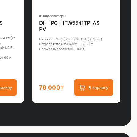
IP видеокамеры
S
DH-IPC-HFW5541TP-AS-
PV
.4 Вт (12
Питание - 12 В (DC) ±30%, PoE (802.3af)
5,
Потребляемая мощность - ≤8.5 Вт
): 8.7 Вт
Дальность подсветки - ≤60 м
до 60 м
78 000
орзину
В корзину