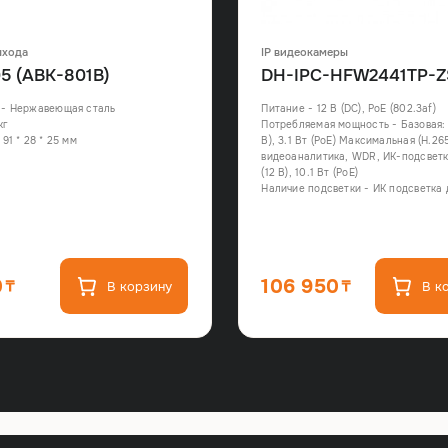
ыхода
IP видеокамеры
5 (ABK-801B)
DH-IPC-HFW2441TP-Z
 - Нержавеющая сталь
Питание - 12 В (DC), PoE (802.3af)
кг
Потребляемая мощность - Базовая: 2
91 * 28 * 25 мм
В), 3.1 Вт (PoE) Максимальная (H.26
видеоаналитика, WDR, ИК-подсветка
(12 В), 10.1 Вт (PoE)
Наличие подсветки - ИК подсветка 
0
106 950
В корзину
В к