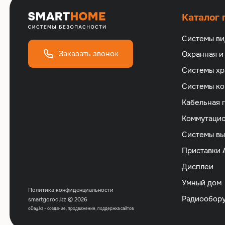
Каталог
Системы в
Заказать звонок
Охранная и
Cистемы хр
Cистемы ко
Кабельная 
Коммутацио
Cистемы вы
Приставки 
Дисплеи
Умный дом
Политика конфиденциальности
Радиообор
smartgorod.kz © 2026
o
Day.kz - создание, продвижение, поддержка сайтов