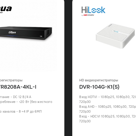
регистраторы
HD видеорегистраторы
R8208A-4KL-I
DVR-104G-K1(S)
тание - DC 12 В/4 А
Вход HDTVI - 1080p25, 1080p30, 72
ребление - <20 Вт (без жесткого
720p30
Вход AHD - 1080p25, 1080p30, 720p
о каналов - 8 +4 IP до 6МП
720p30
Вход - HDCVI 1080p25, 1080p30, 72
720p30