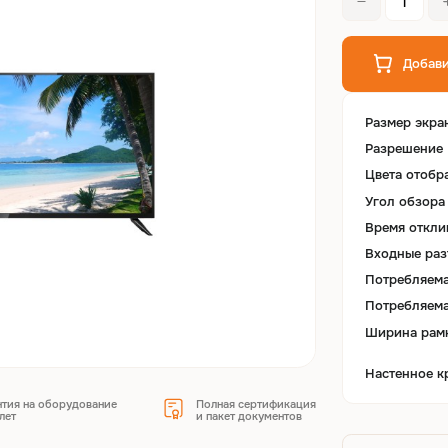
Добави
Размер экра
Разрешение
Цвета отобр
Угол обзора 
Время откли
Входные ра
Потребляема
Потребляема
Ширина рам
Настенное к
нтия на оборудование
Полная сертификация
лет
и пакет документов