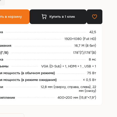
ть в корзину
Купить в 1 клик
на
42,5
1920×1080 (Full HD)
ажения
16,7 M (8 бит)
(Г/В)
178°(Г)/178°(В)
ка
8 мс
зъемы
VGA (D-Sub) × 1, HDMI × 1 , USB × 1
я мощность (в обычном режиме)
75 Вт
я мощность (в режиме ожидания)
≤ 0,5 Вт
ки
12,8 мм (сверху, справа, слева), 22
мм (снизу)
репление
400×200 мм (15,8"×7,9")