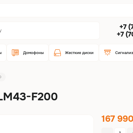
+7 (
+7 (
ы
Домофоны
Жесткие диски
Сигнали
0
LM43-F200
167 99