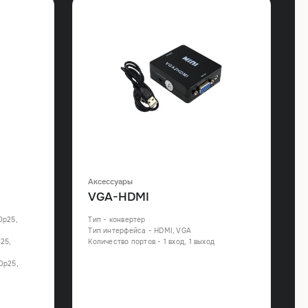
Аксессуары
VGA-HDMI
0p25,
Тип - конвертер
Тип интерфейса - HDMI, VGA
25,
Количество портов - 1 вход, 1 выход
0p25,