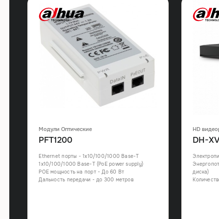
Модули Оптические
HD видео
PFT1200
DH-XV
Ethernet порты - 1х10/100/1000 Base-T
Электропи
1х10/100/1000 Base-T (PoE power supply)
Энергопот
POE мощность на порт - До 60 Вт
диска)
Дальность передачи - до 300 метров
Количеств