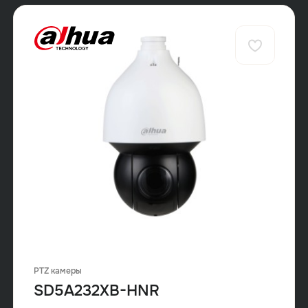
PTZ камеры
SD5A232XB-HNR