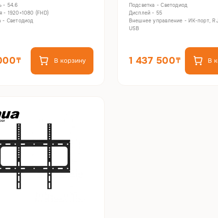
 - 54.6
Подсветка - Светодиод
 - 1920×1080 (FHD)
Дисплей - 55
 - Светодиод
Внешнее управление - ИК-порт, RJ
USB
000
1 437 500
В корзину
В 