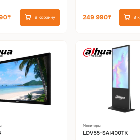
990
249 990
В корзину
В 
ы
Мониторы
5
LDV55-SAI400TK