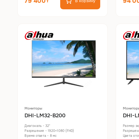
79 400
94 0
В корзину
Мониторы
Монитор
DHI-LM32-B200
DHI-L
Диагональ - 32"
Размер эк
Разрешение - 1920×1080 (FHD)
Разрешени
Время ответа - 8 мс
Цвета ото