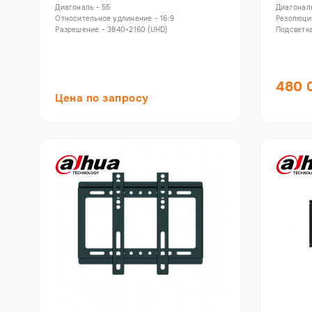
Диагональ - 55
Диагональ
Относительное удлинение - 16:9
Резолюция
Разрешение - 3840×2160 (UHD)
Подсветка
480 
Цена по запросу