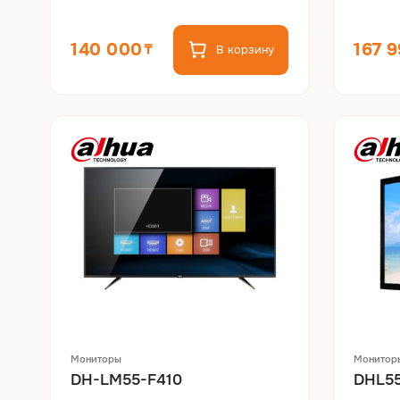
140 000
167 
В корзину
Мониторы
Монитор
DH-LM55-F410
DHL5