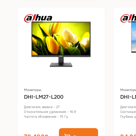
Мониторы
Монитор
DHI-LM27-L200
DHI-L
Диагональ экрана - 27
Диагональ
Относительное удлинение - 16:9
Соотношен
Частота обновления - 75 Гц
Глубина цв