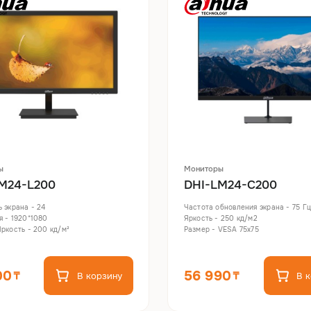
ы
Мониторы
M24-L200
DHI-LM24-C200
 экрана - 24
Частота обновления экрана - 75 Гц
 - 1920*1080
Яркость - 250 кд/м2
ркость - 200 кд/м²
Размер - VESA 75x75
00
56 990
В корзину
В 