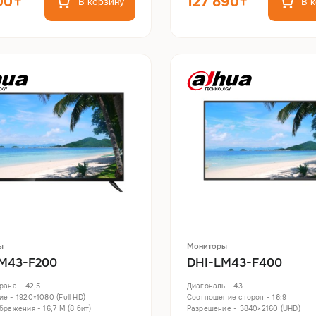
00
127 890
В корзину
В 
ы
Мониторы
M43-F200
DHI-LM43-F400
рана - 42,5
Диагональ - 43
е - 1920×1080 (Full HD)
Соотношение сторон - 16:9
бражения - 16,7 M (8 бит)
Разрешение - 3840×2160 (UHD)