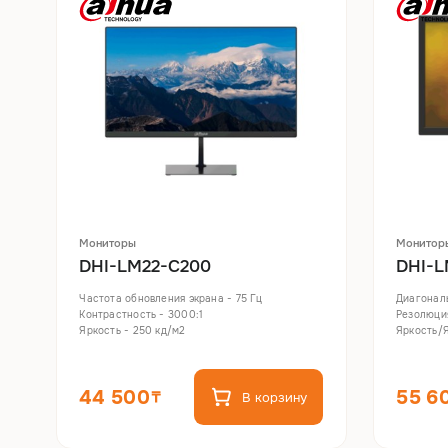
Мониторы
Монитор
DHI-LM22-C200
DHI-L
Частота обновления экрана - 75 Гц
Диагональ
Контрастность - 3000:1
Резолюция
Яркость - 250 кд/м2
Яркость/Я
44 500
55 6
В корзину