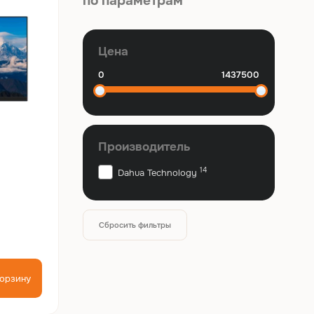
по параметрам
Цена
Производитель
14
Dahua Technology
Сбросить фильтры
корзину