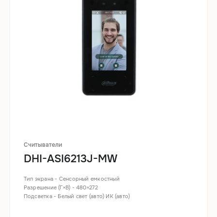
Считыватели
DHI-ASI6213J-MW
Тип экрана - Сенсорный емкостный
Разрешение (Г×В) - 480×272
Подсветка - Белый свет (авто) ИК (авто)