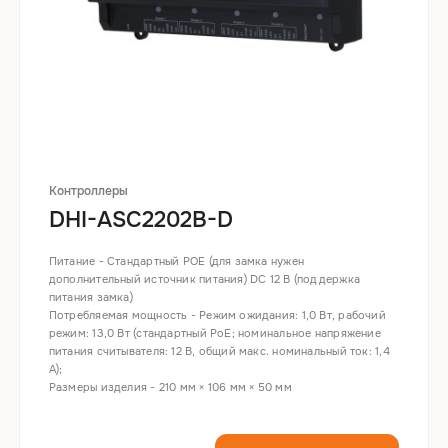
Контроллеры
DHI-ASC2202B-D
Питание - Стандартный POE (для замка нужен
дополнительный источник питания) DC 12 В (поддержка
питания замка)
Потребляемая мощность - Режим ожидания: 1,0 Вт, рабочий
режим: 13,0 Вт (стандартный PoE; номинальное напряжение
питания считывателя: 12 В, общий макс. номинальный ток: 1,4
A);
Размеры изделия - 210 мм × 106 мм × 50 мм