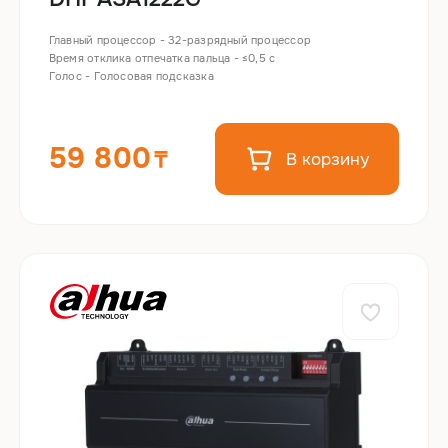
Главный процессор - 32-разрядный процессор
Время отклика отпечатка пальца - ≤0,5 с
Голос - Голосовая подсказка
59 800
В корзину