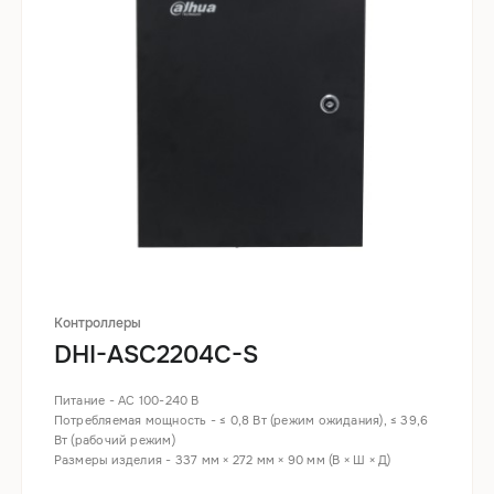
Контроллеры
DHI-ASC2204C-S
Питание - AC 100-240 В
Потребляемая мощность - ≤ 0,8 Вт (режим ожидания), ≤ 39,6
Вт (рабочий режим)
Размеры изделия - 337 мм × 272 мм × 90 мм (В × Ш × Д)