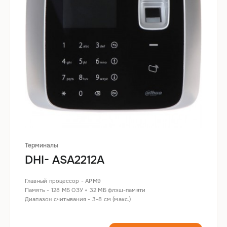
Терминалы
DHI- ASA2212A
Главный процессор - АРМ9
Память - 128 МБ ОЗУ + 32 МБ флэш-памяти
Диапазон считывания - 3-8 см (макс.)